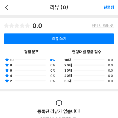
리뷰 (0)
한줄평
0.0
혜택 및 유의사항
리뷰 쓰기
평점 분포
연령대별 평균 점수
10
0%
10대
0.0
8
0%
20대
0.0
6
0%
30대
0.0
4
0%
40대
0.0
2
0%
50대
0.0
등록된 리뷰가 없습니다!