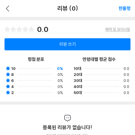
리뷰 (0)
한줄평
0.0
혜택 및 유의사항
리뷰 쓰기
평점 분포
연령대별 평균 점수
10
0%
10대
0.0
8
0%
20대
0.0
6
0%
30대
0.0
4
0%
40대
0.0
2
0%
50대
0.0
등록된 리뷰가 없습니다!