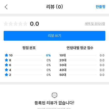
리뷰 (0)
한줄평
0.0
혜택 및 유의사항
리뷰 쓰기
평점 분포
연령대별 평균 점수
10
0%
10대
0.0
8
0%
20대
0.0
6
0%
30대
0.0
4
0%
40대
0.0
2
0%
50대
0.0
등록된 리뷰가 없습니다!