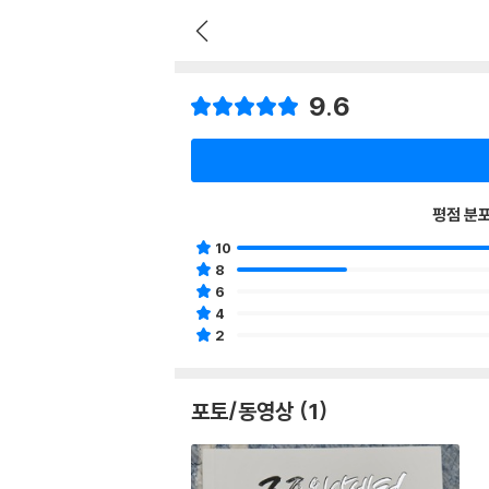
9.6
평점 분
10
8
6
4
2
포토/동영상 (1)