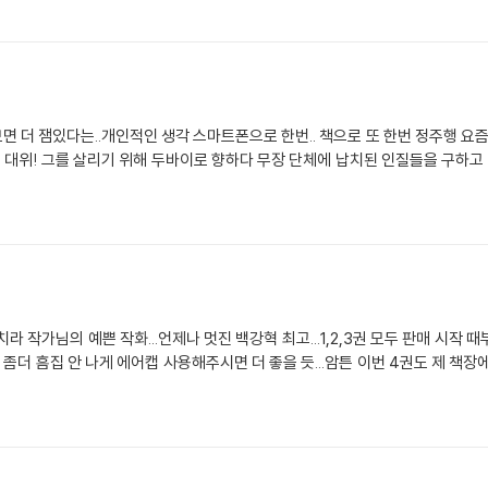
 한번 정주행 요즘 빠진 웹툰 "만화 중증외상센터 : 골든아워 4" 재
라 작가님의 예쁜 작화...언제나 멋진 백강혁 최고...1,2,3권 모두 판매 시
더 흠집 안 나게 에어캡 사용해주시면 더 좋을 듯...암튼 이번 4권도 제 책장