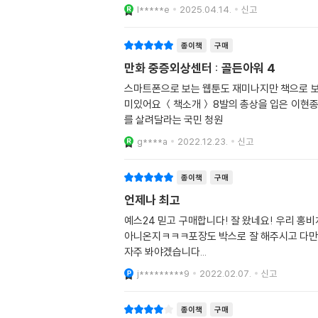
l*****e
2025.04.14.
신고
종이책
구매
만화 중증외상센터 : 골든아워 4
스마트폰으로 보는 웹툰도 재미나지만 책으로 보면 더 잼있다는..개인적인 생각 스마트폰으로 한번.. 책으로 또
미있어요 ＜책소개＞ 8발의 총상을 입은 이현종 대위! 그를 살리기 위해 두바이로 향하다 무장 단체에 납치된 인질들을 구하고 부하들을 살리다 큰 부상을 입은 이현종 대위. 그
를 살려달라는 국민 청원
g****a
2022.12.23.
신고
종이책
구매
언제나 최고
예스24 믿고 구매합니다! 잘 왔네요! 우리 홍비치
아니온지ㅋㅋㅋ포장도 박스로 잘 해주시고 다만 좀
자주 봐야겠습니다...
j*********9
2022.02.07.
신고
종이책
구매