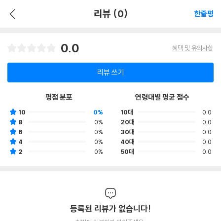
리뷰 (0)
한줄평
0.0
혜택 및 유의사항
리뷰 쓰기
평점 분포
연령대별 평균 점수
10
0%
10대
0.0
8
0%
20대
0.0
6
0%
30대
0.0
4
0%
40대
0.0
2
0%
50대
0.0
등록된 리뷰가 없습니다!