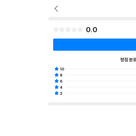
0.0
평점 분
10
8
6
4
2