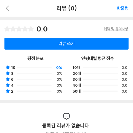
리뷰 (0)
한줄평
0.0
혜택 및 유의사항
리뷰 쓰기
평점 분포
연령대별 평균 점수
10
0%
10대
0.0
8
0%
20대
0.0
6
0%
30대
0.0
4
0%
40대
0.0
2
0%
50대
0.0
등록된 리뷰가 없습니다!