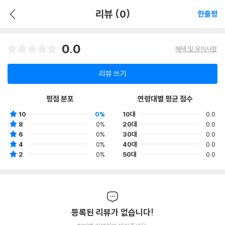
리뷰 (0)
한줄평
0.0
혜택 및 유의사항
리뷰 쓰기
평점 분포
연령대별 평균 점수
10
0%
10대
0.0
8
0%
20대
0.0
6
0%
30대
0.0
4
0%
40대
0.0
2
0%
50대
0.0
등록된 리뷰가 없습니다!