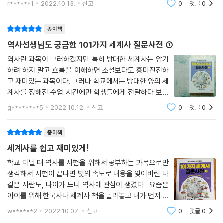
r******1
2022.10.13.
신고
0
댓글
0
력은 안되서 ^^: 저도 공부해보려고 책을 선택했습니다
좀 쉽게 그리고 빠르게 알고 싶어서 이
종이책
역사선생님도 궁금한 101가지 세계사 질문사전 ①
역사란 과목이 그러하겠지만 특히 방대한 세계사는 암기
하려 하지 말고 흐름을 이해하면 소설보다도 흥미진진하
고 재미있는 과목이다. 그러나 학교에서는 방대한 양의 세
계사를 정해진 수업 시간에만 학생들에게 전달하다 보니
세계의 역사가 이어진 이야기 형태가 아닌 사건 중심으로
g********5
2022.10.12.
신고
0
댓글
0
중요 사건을 나열하는 것에 지나지 않아 학생들의 흥미를
불러일으키기에는 다소 미흡하고 오히
종이책
세계사를 쉽고 재미있게!
학교 다닐 때 역사를 시험을 위해서 공부하는 과목으로만
생각해서 시험이 끝나면 빛의 속도로 내용을 잊어버린 나
같은 사람도, 나이가 드니 역사에 관심이 생겼다. 요즘은
아이를 위해 한국사나 세계사 책을 골라놓고 내가 먼저 읽
어본다. 중고등학교에서 역사를 가르치는 선생님들이
w******2
2022.10.07.
신고
0
댓글
0
엮은 ＜101가지 세계사 질문사전＞ 1권의 머리말에 이 책