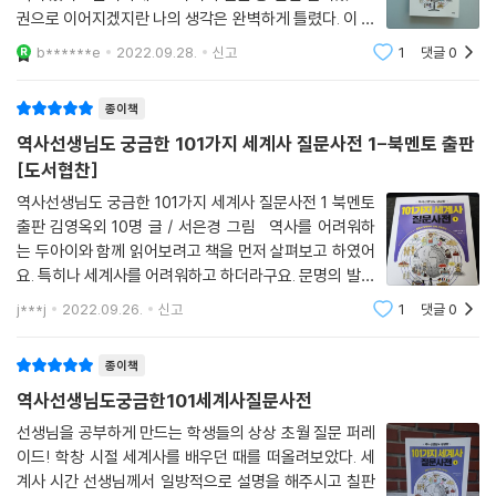
권으로 이어지겠지란 나의 생각은 완벽하게 틀렸다. 이 책
한 권에 101 가지 이야기가 알차게 실려있다!학창 시절,
b******e
2022.09.28.
신고
1
댓글
0
학교에서 만난 역사는 흥미로웠지만 늘 평가(시험)에서
좌절했던 경험이 있다. 역사는 외울 것이
종이책
역사선생님도 궁금한 101가지 세계사 질문사전 1-북멘토 출판
[도서협찬]
역사선생님도 궁금한 101가지 세계사 질문사전 1 북멘토
출판 김영옥외 10명 글 / 서은경 그림 역사를 어려워하
는 두아이와 함께 읽어보려고 책을 먼저 살펴보고 하였어
요. 특히나 세계사를 어려워하고 하더라구요. 문명의 발생
부터 근세사회까지 포인트를 짚어줄 도서로 너무 좋을 책
j***j
2022.09.26.
신고
1
댓글
0
을 만났네요. 역사가 어렵다고 하는 아이들이 쉽게 접근하
게 만들어주는 내용으로 도움이
종이책
역사선생님도궁금한101세계사질문사전
선생님을 공부하게 만드는 학생들의 상상 초월 질문 퍼레
이드! 학창 시절 세계사를 배우던 때를 떠올려보았다. 세
계사 시간 선생님께서 일방적으로 설명을 해주시고 칠판