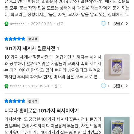
성하고 있다.(박동섭, 회화분석 2019 참조) 일반적인 경우에서의 질문들
은 모두 ‘묻는 자’가 답을 모르는 상태에서 ‘대답을 하는 자’에게 묻게 되는
데, 학교라는 상황에서는 ‘묻는 자’인 교사가 답을 알고 있는 상태에서 ‘대
답을 하는 자’인 학생에게 질문을 던지고 학생의 대답을 평가하게 되는 것
n******s
2022.09.28.
신고
1
댓글
0
이다.
종이책
101가지 세계사 질문사전 1
101가지 세계사 질문사전 1 어렵게만 느껴지는 세계사
왜 공부해야 할까요? 많은 사람들이 교과서 속의 세계사
는 과거 이야기만 담고 있어 현재와 상관없다고 여겨요.
하지만 우리의 과거와 현재, 미래의 삶은 모두 서로 연결
되어 있답니다. 세계사 공부는 하면 할수록 더 넓고 큰 세
t*****3
2022.09.28.
신고
1
댓글
0
상을 향한 새로운 눈을 갖게 해줘요. 그리고 우리 삶을 더
발전적이며 미래 지향적으로
종이책
너무나 흥미로운 101가지 역사이야기
역사선생님도 궁금한 101가지 세계사 질문사전 1-문명의
발생부터 근세 사회까지책 이름답게 두툼한, 사전 느낌의
책이 왔다. 1권이기에 101가지의 질문 중 반만 실려있고 2