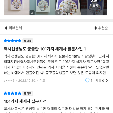
29
더보기
2
4
리뷰전체
추천순
종이책
역사선생님도 궁금한 101가지 세계사 질문사전 1
역사 선생님도 궁금한101가지 세계사 질문사전 1문명의 발생부터 근세 사
회까지전남역사교사모임들이 모여 만든 101가지 세계사 질문사전 1학교
에서 학생들이 주제와 연관된 역사 지식을 사전에 충분히 알고 있었으면
하는 바램에서 만들어진 책!!중고등학생들도 보면 많은 도움이 되지만성
인들이 읽어보아도 너무나도 재미있는 책이었어요.저는 읽으면서 생각드
s****3
2022.10.30.
신고
1
댓글
0
는게 TV프로 벌거벗은 세
종이책
101가지 세계사 질문사전
교사와 학생은 굉장히 특수한 형태의 질문과 대답을 하게 되는 관계를 형