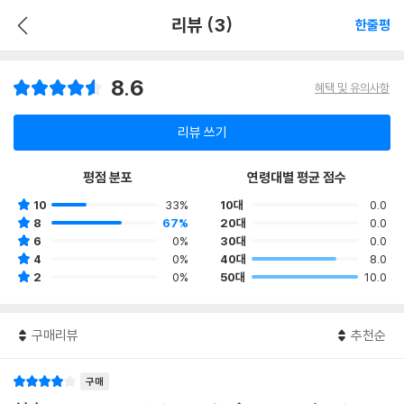
리뷰 (3)
한줄평
8.6
혜택 및 유의사항
리뷰 쓰기
평점 분포
연령대별 평균 점수
10
33%
10대
0.0
8
67%
20대
0.0
6
0%
30대
0.0
4
0%
40대
8.0
2
0%
50대
10.0
구매리뷰
추천순
구매