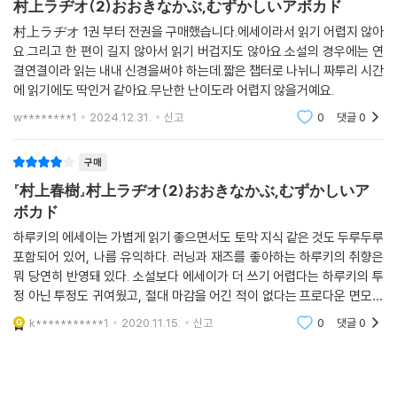
村上ラヂオ(2)おおきなかぶ,むずかしいアボカド
村上ラヂオ 1권 부터 전권을 구매했습니다.에세이라서 읽기 어렵지 않아
요.그리고 한 편이 길지 않아서 읽기 버겁지도 않아요.소설의 경우에는 연
결연결이라 읽는 내내 신경을써야 하는데.짧은 챕터로 나뉘니 짜투리 시간
에 읽기에도 딱인거 같아요.무난한 난이도라 어렵지 않을거예요.
w********1
2024.12.31.
신고
0
댓글
0
구매
『村上春樹』村上ラヂオ(2)おおきなかぶ,むずかしいア
ボカド
하루키의 에세이는 가볍게 읽기 좋으면서도 토막 지식 같은 것도 두루두루
포함되어 있어, 나름 유익하다. 러닝과 재즈를 좋아하는 하루키의 취향은
뭐 당연히 반영돼 있다. 소설보다 에세이가 더 쓰기 어렵다는 하루키의 투
정 아닌 투정도 귀여웠고, 절대 마감을 어긴 적이 없다는 프로다운 면모에
서 괜히 유명 작가가 아니라는 생각이 들었다. 일본은 남성 작가 코너와 여
k***********1
2020.11.15.
신고
0
댓글
0
성 작가 코너