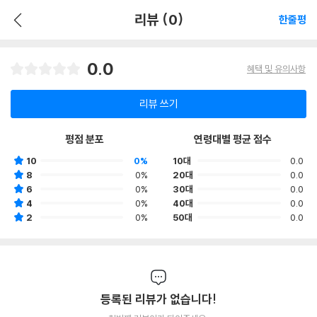
리뷰 (0)
한줄평
0.0
혜택 및 유의사항
리뷰 쓰기
평점 분포
연령대별 평균 점수
10
0%
10대
0.0
8
0%
20대
0.0
6
0%
30대
0.0
4
0%
40대
0.0
2
0%
50대
0.0
등록된 리뷰가 없습니다!