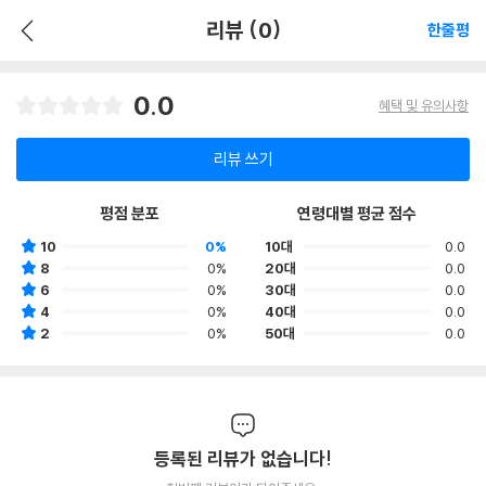
리뷰 (0)
한줄평
0.0
혜택 및 유의사항
리뷰 쓰기
평점 분포
연령대별 평균 점수
10
0%
10대
0.0
8
0%
20대
0.0
6
0%
30대
0.0
4
0%
40대
0.0
2
0%
50대
0.0
등록된 리뷰가 없습니다!