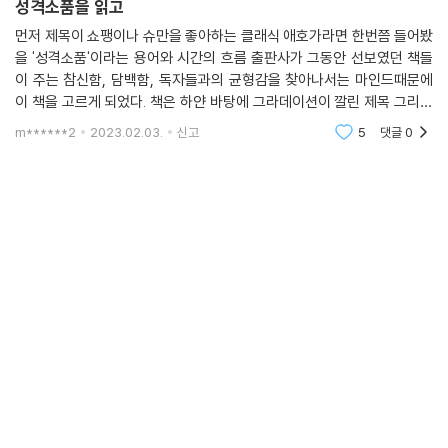
성격소품을 읽고
먼저 제목이 쇼팽이나 슈만을 좋아하는 클래식 애호가라면 한번쯤 들어봤
을 '성격소품'이라는 용어와 시간의 흐름 출판사가 그동안 선보였던 책들
이 주는 참신함, 담백함, 독자들과의 균형감을 찾아나서는 마인드때문에
이 책을 고르게 되었다. 책은 하얀 바탕에 그라데이션이 깔린 제목 그리고
마치 은행 통장을 넘기는 것처럼 작고 잘 휘어지고 코트주머니에도 들어가
m******2
2023.02.03.
신고
5
댓글
0
고 책장을 끝까지