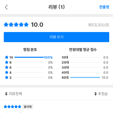
리뷰 (1)
한줄평
10.0
혜택 및 유의사항
리뷰 쓰기
평점 분포
연령대별 평균 점수
10
100%
10대
0.0
8
0%
20대
0.0
6
0%
30대
0.0
4
0%
40대
0.0
2
0%
50대
10.0
리뷰전체
추천순
종이책