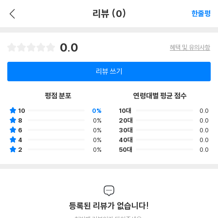
리뷰 (0)
한줄평
0.0
혜택 및 유의사항
리뷰 쓰기
평점 분포
연령대별 평균 점수
10
0%
10대
0.0
8
0%
20대
0.0
6
0%
30대
0.0
4
0%
40대
0.0
2
0%
50대
0.0
등록된 리뷰가 없습니다!