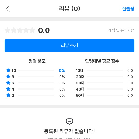
리뷰 (0)
한줄평
0.0
혜택 및 유의사항
리뷰 쓰기
평점 분포
연령대별 평균 점수
10
0%
10대
0.0
8
0%
20대
0.0
6
0%
30대
0.0
4
0%
40대
0.0
2
0%
50대
0.0
등록된 리뷰가 없습니다!