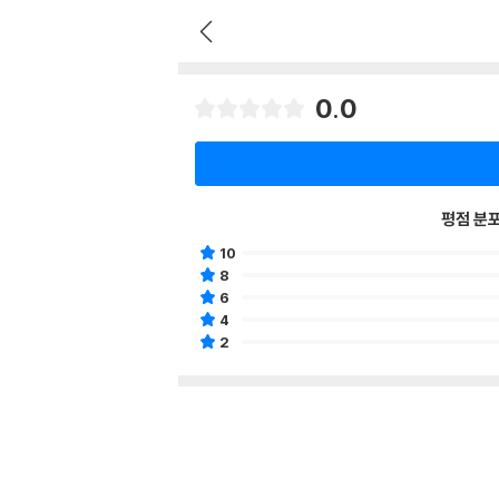
0.0
평점 분
10
8
6
4
2