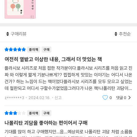
구매리뷰
추천순
종이책
구매
여전히 열받고 이상한 내용, 그래서 더 맛있는 책
플라시보 시리즈로 처음 접한 작가분이다.플라시보 시리즈를 처음 읽고 진
짜 와 이렇게 짧게 기분나쁘게?? 찝찝하게 맛있는 이야기는 어디서 나온
건가? 하는 느낌이 드는 책이었다플라시보 시리즈를 모두 모으고 싶었는
데 절판되고 어디서 구할수가없었음그러다가 나온 책!나폴리탄 괴담이라
는 장르를 좋아하는데, 나폴리탄 괴담을 잘 정립해서 늘린다음에 소설로
z*******3
2024.02.16.
신고
0
댓글
0
만든 느낌.김밥을
종이책
구매
나폴리탄 괴담을 좋아하는 편이어서 구매
기대를 많이 하고 구매했지만…음…예상외로 나폴리탄 괴담 처럼 소름돕