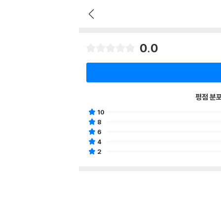
0.0
평점 분
10
8
6
4
2