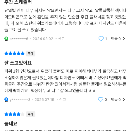
주간 스케줄러
요일별 칸이 너무 작지도 않으면서도 너무 크지 않고, 알록달록한 색이나
이모티콘으로 눈에 혼란을 주지 않는 단순한 주간 플래너를 찾고 있었는
데, 딱 오첵 스탠딩 위클리플래너가 그렇습니다.앞 표지 디자인도 마음에
들구요. 잘 쓰고 있습니다.
a*******6
2024.03.02.
신고
1
댓글
0
구매
잘 쓰고있어요
파워 J형 인간으로서 위클리 플랜도 따로 짜야해서내부가 깔끔하고 너무
조잡하지않은게 필요했는데마침 디자인도 이뻐서 바로 샀어요!안에가 딱
위클리 주간으로 나눠진 칸만 있어서저처럼 심플한 플래너 필요하신분들
에게 딱이예요...책상에 두고 너무 잘 쓰고있습니다 ㅎㅎ
y********3
2026.07.15.
신고
0
댓글
0
구매
좋네요