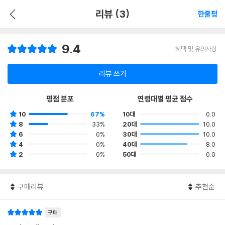
리뷰 (3)
한줄평
9.4
혜택 및 유의사항
리뷰 쓰기
평점 분포
연령대별 평균 점수
10
67%
10대
0.0
8
33%
20대
10.0
6
0%
30대
10.0
4
0%
40대
8.0
2
0%
50대
0.0
구매리뷰
추천순
구매