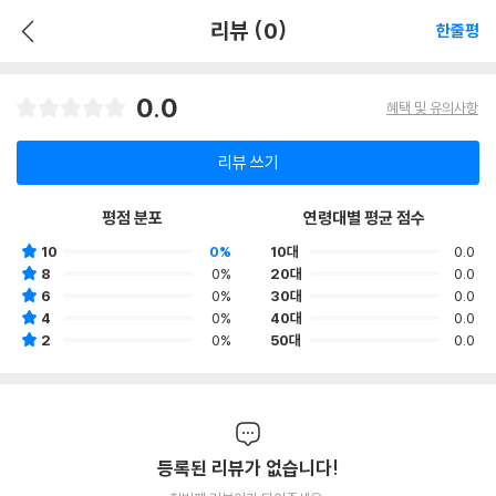
리뷰 (0)
한줄평
0.0
혜택 및 유의사항
리뷰 쓰기
평점 분포
연령대별 평균 점수
10
0%
10대
0.0
8
0%
20대
0.0
6
0%
30대
0.0
4
0%
40대
0.0
2
0%
50대
0.0
등록된 리뷰가 없습니다!