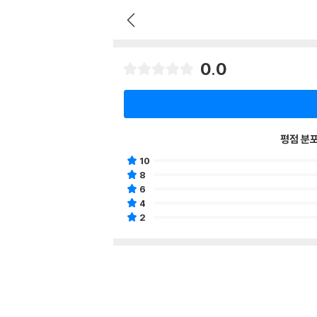
0.0
평점 분
10
8
6
4
2