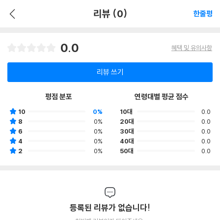
리뷰 (0)
한줄평
0.0
혜택 및 유의사항
리뷰 쓰기
평점 분포
연령대별 평균 점수
10
0%
10대
0.0
8
0%
20대
0.0
6
0%
30대
0.0
4
0%
40대
0.0
2
0%
50대
0.0
등록된 리뷰가 없습니다!