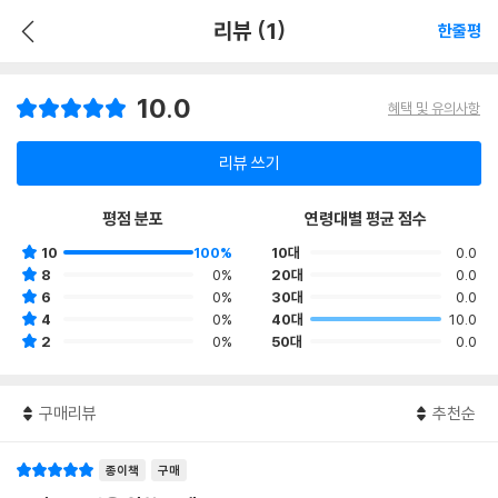
리뷰 (1)
한줄평
10.0
혜택 및 유의사항
리뷰 쓰기
평점 분포
연령대별 평균 점수
10
100%
10대
0.0
8
0%
20대
0.0
6
0%
30대
0.0
4
0%
40대
10.0
2
0%
50대
0.0
구매리뷰
추천순
종이책
구매