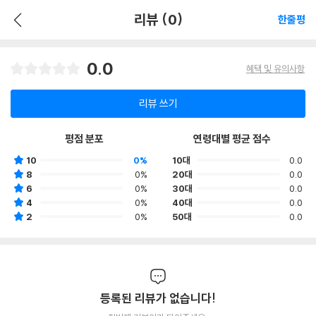
리뷰 (0)
한줄평
0.0
혜택 및 유의사항
리뷰 쓰기
평점 분포
연령대별 평균 점수
10
0%
10대
0.0
8
0%
20대
0.0
6
0%
30대
0.0
4
0%
40대
0.0
2
0%
50대
0.0
등록된 리뷰가 없습니다!