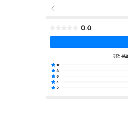
0.0
평점 분
10
8
6
4
2