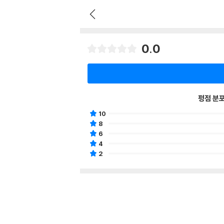
0.0
평점 분
10
8
6
4
2