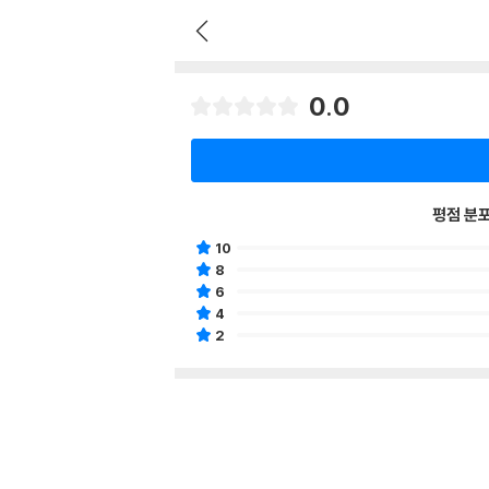
0.0
평점 분
10
8
6
4
2