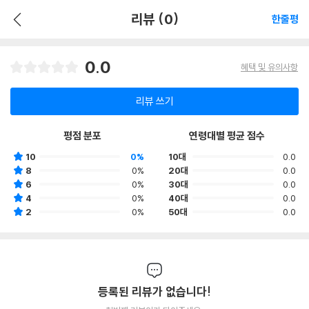
리뷰 (0)
한줄평
0.0
혜택 및 유의사항
리뷰 쓰기
평점 분포
연령대별 평균 점수
10
0%
10대
0.0
8
0%
20대
0.0
6
0%
30대
0.0
4
0%
40대
0.0
2
0%
50대
0.0
등록된 리뷰가 없습니다!