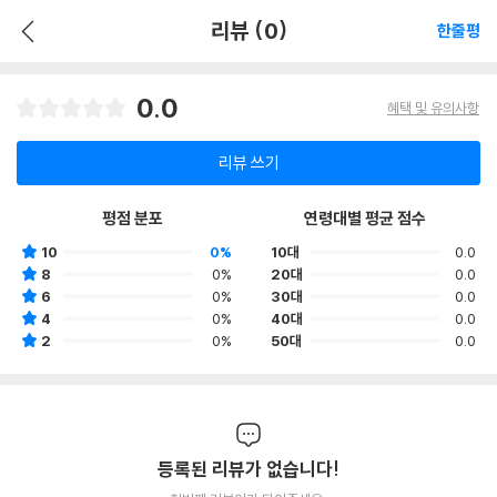
리뷰 (0)
한줄평
0.0
혜택 및 유의사항
리뷰 쓰기
평점 분포
연령대별 평균 점수
10
0%
10대
0.0
8
0%
20대
0.0
6
0%
30대
0.0
4
0%
40대
0.0
2
0%
50대
0.0
등록된 리뷰가 없습니다!