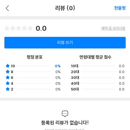
리뷰 (0)
한줄평
0.0
혜택 및 유의사항
리뷰 쓰기
평점 분포
연령대별 평균 점수
10
0%
10대
0.0
8
0%
20대
0.0
6
0%
30대
0.0
4
0%
40대
0.0
2
0%
50대
0.0
등록된 리뷰가 없습니다!