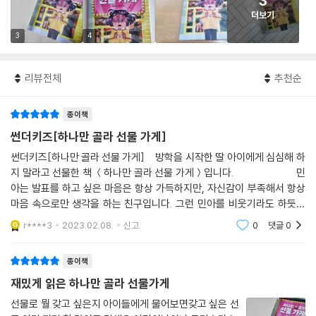
3
더보기
3
4
리뷰전체
추천순
종이책
썬더키즈[하나만 골라 선물 가게]
썬더키즈[하나만 골라 선물 가게] 방학을 시작한 딸 아이에게 심심해 하
지 말라고 선물한 책 ＜하나만 골라 선물 가게＞입니다. 민
아는 발표를 하고 싶은 마음은 항상 가득하지만, 자신감이 부족해서 항상
마음 속으로만 생각을 하는 친구입니다. 그런 민아를 비웃기라도 하듯이
은비는 항상 씩씩하게 발표를 하고, 미
r****3
2023.02.08.
신고
0
댓글
0
종이책
재밌게 읽은 하나만 골라 선물가게
선물로 뭘 갖고 싶은지 아이들에게 물어보면갖고 싶은 선