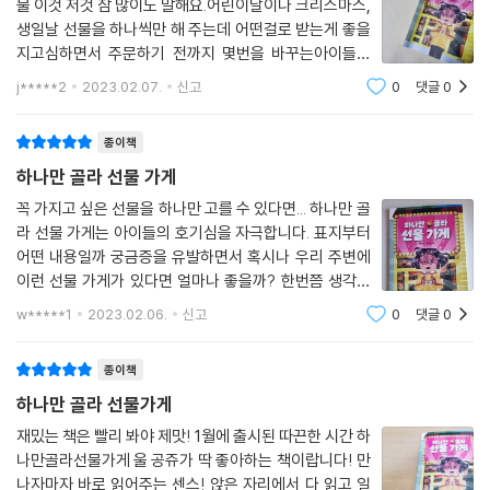
물 이것 저것 참 많이도 말해요.어린이날이나 크리스마스,
생일날 선물을 하나씩만 해 주는데 어떤걸로 받는게 좋을
지고심하면서 주문하기 전까지 몇번을 바꾸는아이들을
보면서정말 하나만 골라야 한다면 아이들이 어떤 선물을
j*****2
2023.02.07.
신고
0
댓글
0
고를까 궁금해 지더라구요.이번에 제가 아이들과 함께 읽
어본 도서가이런 생각을 아이들과 이야기 나
종이책
하나만 골라 선물 가게
꼭 가지고 싶은 선물을 하나만 고를 수 있다면... 하나만 골
라 선물 가게는 아이들의 호기심을 자극합니다. 표지부터
어떤 내용일까 궁금증을 유발하면서 혹시나 우리 주변에
이런 선물 가게가 있다면 얼마나 좋을까? 한번쯤 생각을
하면서 책을 읽어 보았습니다. 나만 골라 선물 가게는
w*****1
2023.02.06.
신고
0
댓글
0
이름처럼 하나의 상품을 살 수 있는 선물가게입니다. 그
상품은 간절히 바라고 원
종이책
하나만 골라 선물가게
재밌는 책은 빨리 봐야 제맛! 1월에 출시된 따끈한 시간 하
나만골라선물가게 울 공쥬가 딱 좋아하는 책이랍니다! 만
나자마자 바로 읽어주는 센스! 앉은 자리에서 다 읽고 일