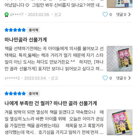
어났답니다 ♡ 그림만 봐두 신비롭지 않나요? 어떤 내용
이 있을까 궁금궁금 당신의 꿈을 이루어 드립니다 ♡ 어떤
d****7
2023.02.06.
신고
0
댓글
0
꿈을 이루어주는지 알아보러 가볼까요?^^ 1. 얼음 개미의
하루 2. 하나
종이책
하나만골라 선물가게
책을 선택하기전에는 꼭 아이들에게 의사를 물어보고 선
택해요. 특히,둘째는 책과 거리가 멀기 때문에 자기 스타
일이 아닌 도서는 쳐다도 안보거든요.^^ 하지만, [하나
만 골라 선물가게] 표지만 보더니 읽어보고 싶다고 하더
라고요. 와우~~ 바로 선택해 보았답니다. 3~4학년
s*****2
2023.02.04.
신고
0
댓글
0
어린이 창작동화로 어린이도서 강력 추천!! 소심하지
만 당당해 지
종이책
나에게 부족한 건 뭘까? 하나만 골라 선물가게
겨울 방학이 되면 열심히 책을 읽겠다고 약속했으나 매
일 열심히 노느라 바쁜 아이를 위해 오늘은 아이가 관심
을 가질만한 책을 골라봤는데요 제목을 보고 혹할거라
생각했는데 역시.. 호기심을 가지고 말하기 전에 먼저 읽