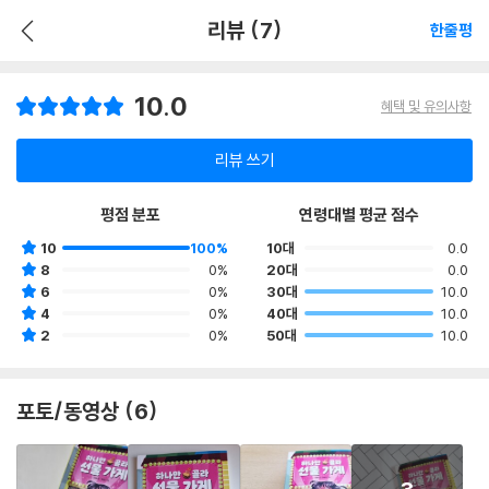
리뷰 (7)
한줄평
10.0
혜택 및 유의사항
리뷰 쓰기
평점 분포
연령대별 평균 점수
10
100%
10대
0.0
8
0%
20대
0.0
6
0%
30대
10.0
4
0%
40대
10.0
2
0%
50대
10.0
포토/동영상 (6)