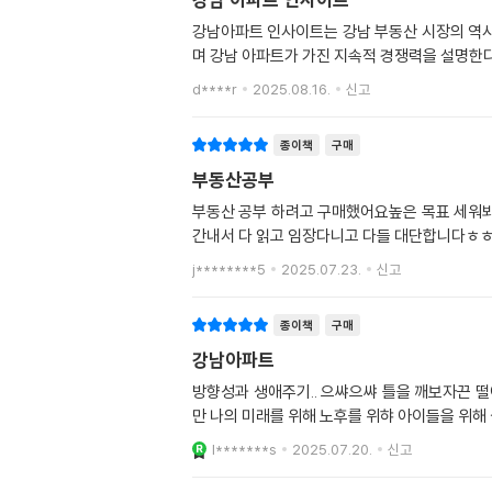
강남아파트 인사이트는 강남 부동산 시장의 역사
며 강남 아파트가 가진 지속적 경쟁력을 설명한다
d****r
2025.08.16.
신고
종이책
구매
부동산공부
부동산 공부 하려고 구매했어요높은 목표 세워
간내서 다 읽고 임장다니고 다들 대단합니다ㅎ
j********5
2025.07.23.
신고
종이책
구매
강남아파트
방향성과 생애주기.. 으쌰으쌰 틀을 깨보자끈 
만 나의 미래를 위해 노후를 위햐 아이들을 위
l*******s
2025.07.20.
신고