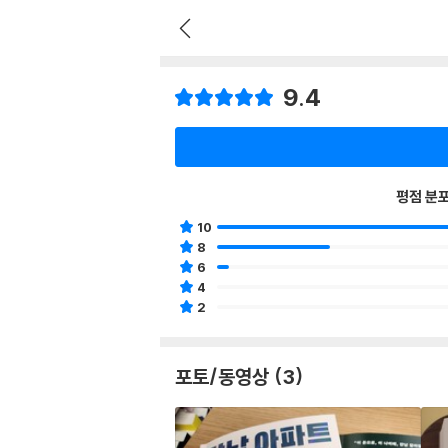
9.4
평점 분
10
8
6
4
2
포토/동영상 (3)