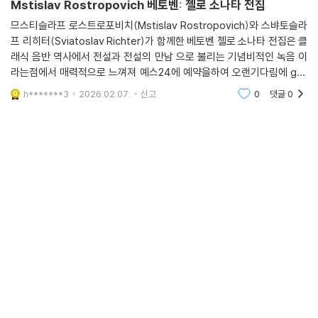
Mstislav Rostropovich 베토벤: 첼로 소나타 전집
므스티슬라프 로스트로포비치(Mstislav Rostropovich)와 스뱌토슬라
프 리히터(Sviatoslav Richter)가 함께한 베토벤 첼로 소나타 전집은 클
래식 음반 역사에서 전설과 전설의 만남 으로 불리는 기념비적인 녹음 이
라는점에서 매력적으로 느껴져 예스24에 예약을하여 오랜기다림에 get
할 수 있었습니다. 기존에 Lp로 베토벤 소나타 바이올린 을 잘듣고 있었는
h*******3
2026.02.07.
신고
0
댓글
0
데 묵직한 첼로도 궁금해서 들