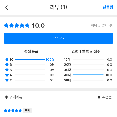
리뷰 (1)
한줄평
10.0
혜택 및 유의사항
리뷰 쓰기
평점 분포
연령대별 평균 점수
10
100%
10대
0.0
8
0%
20대
0.0
6
0%
30대
0.0
4
0%
40대
10.0
2
0%
50대
0.0
구매리뷰
추천순
구매