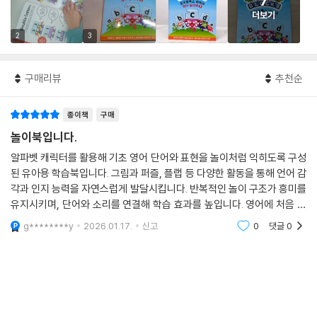
7
더보기
2
3
구매리뷰
추천순
종이책
구매
놀이북입니다.
알파벳 캐릭터를 활용해 기초 영어 단어와 표현을 놀이처럼 익히도록 구성
된 유아용 학습북입니다. 그림과 퍼즐, 플랩 등 다양한 활동을 통해 언어 감
각과 인지 능력을 자연스럽게 발달시킵니다. 반복적인 놀이 구조가 흥미를
유지시키며, 단어와 소리를 연결해 학습 효과를 높입니다. 영어에 처음 접
하는 유아가 즐겁게 참여하며 기초 어휘와 알파벳 개념을 익히기에 적합한
g********y
2026.01.17.
신고
0
댓글
0
책입니다.