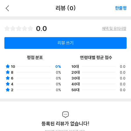
리뷰 (0)
한줄평
0.0
혜택 및 유의사항
리뷰 쓰기
평점 분포
연령대별 평균 점수
10
0%
10대
0.0
8
0%
20대
0.0
6
0%
30대
0.0
4
0%
40대
0.0
2
0%
50대
0.0
등록된 리뷰가 없습니다!