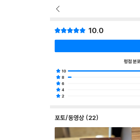
10.0
평점 분
10
8
6
4
2
포토/동영상 (22)