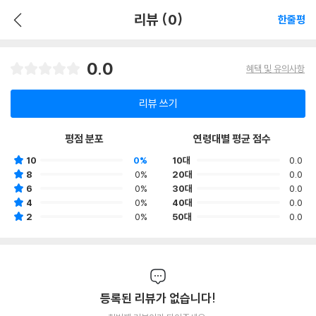
리뷰 (0)
한줄평
0.0
혜택 및 유의사항
리뷰 쓰기
평점 분포
연령대별 평균 점수
10
0%
10대
0.0
8
0%
20대
0.0
6
0%
30대
0.0
4
0%
40대
0.0
2
0%
50대
0.0
등록된 리뷰가 없습니다!