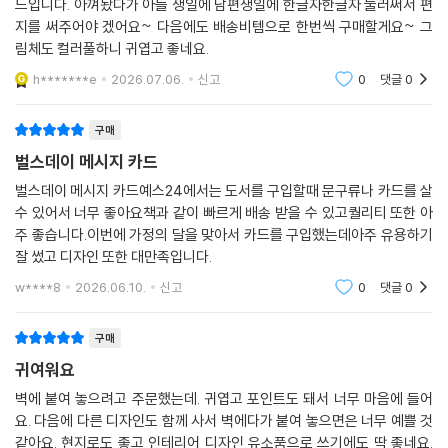
드입니다. 아껴놨다가 아들 생일에 남편생일에 한글자한글자 눌러써서 편
지를 써주어야 겠어요~ 다음에도 배송비템으로 한번씩 구매할게요~ 그
림체도 컬러풀하니 귀엽고 좋네요.
h*******e
2026.07.06.
신고
0
댓글
0
구매
벌스데이 메시지 카드
벌스데이 메시지 카드예스24에서는 도서를 구입할때 문구류나 카드를 살
수 있어서 너무 좋아요책과 같이 빠르게 배송 받을 수 있고퀄리티 또한 아
주 좋습니다.이번에 가정의 달을 맞아서 카드를 구입했는데아주 유용하기
잘 썼고 디자인 또한 대만족입니다.
w****8
2026.06.10.
신고
0
댓글
0
구매
귀여워요
벽에 붙여 놓으려고 주문했는데. 귀엽고 포인트도 돼서 너무 마음에 들어
요. 다음에 다른 디자인도 함께 사서 벽에다가 붙여 놓으면은 너무 예쁠 것
같아요. 현지로도 좋고 인테리어 디자인 유소품으로 쓰기에도 딱 좋네요.