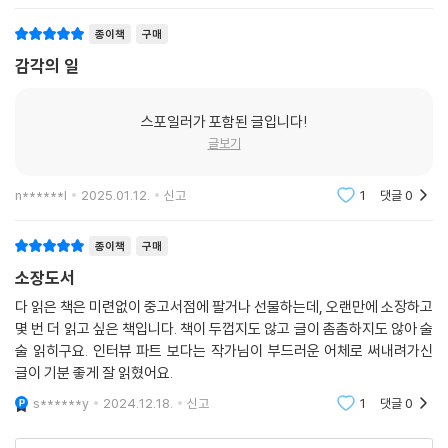
종이책
구매
감각의 일
스포일러가 포함된 글입니다!
글보기
n******l
2025.01.12.
신고
1
댓글
0
종이책
구매
소장도서
다 읽은 책은 미련없이 중고서점에 팔거나 선물하는데, 오랜만에 소장하고
몇 번 더 읽고 싶은 책입니다. 책이 두껍지도 않고 글이 촘촘하지도 않아 술
술 읽히구요. 인터뷰 파트 보다는 작가님이 부드러운 어체로 써내려가신
글이 기분 좋게 잘 읽혔어요.
s******y
2024.12.18.
신고
1
댓글
0