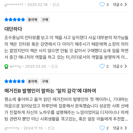
말을 하는 습관까지 준비할 수는 없다. 대답이 대본이라면 태도는 연기라
g*******1
2025.02.18.
신고
3
댓글
0
고 할 수 있는데 평
종이책
구매
대단하다
조수용님의 인터뷰를 보고 이 책을 사고 싶어졌다.사실 대부분의 작가님들
의 책은 인터뷰 혹은 강연에서 다 이야기 해주시기 때문에책 소장의 의미
는 없었지만이 책은 사지 않으면 안될 것 같아서 구매했다.요새 일을 하면
서 중간 매니저의 역할을 하고 있는 터,리더로서의 역할을 분명하게 이야
기 하는 이책은 별점 오점이다.
w***y
2025.03.29.
신고
2
댓글
0
종이책
구매
매거진B 발행인이 말하는 '일의 감각'에 대하여
평소에 좋아하고 즐겨 읽던 매거진비의 발행인의 첫 책이라니, 기대하는
마음으로 읽어보았고 하루만에 집중해서 완독했습니다.성공한 사회 선배
가 친절하게 자신의 노하우를 설명해주는 느낌이었어요.디자이너나 마케
팅 관련자 뿐만 아닌 사회생활을 겪고있는, 혹은 앞둔 이들에게 추천합니
다.
g*****y
2024.11.19.
신고
2
댓글
0