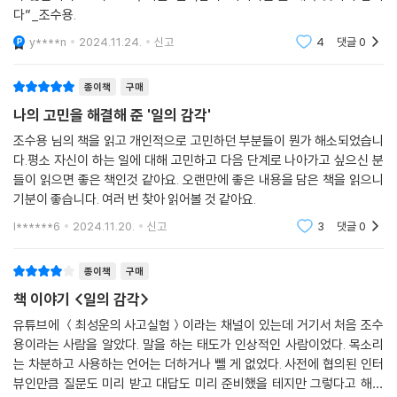
다”_조수용.
y****n
2024.11.24.
신고
4
댓글
0
종이책
구매
나의 고민을 해결해 준 '일의 감각'
조수용 님의 책을 읽고 개인적으로 고민하던 부분들이 뭔가 해소되었습니
다.평소 자신이 하는 일에 대해 고민하고 다음 단계로 나아가고 싶으신 분
들이 읽으면 좋은 책인것 같아요. 오랜만에 좋은 내용을 담은 책을 읽으니
기분이 좋습니다. 여러 번 찾아 읽어볼 것 같아요.
l******6
2024.11.20.
신고
3
댓글
0
종이책
구매
책 이야기 <일의 감각>
유튜브에 ＜최성운의 사고실험＞이라는 채널이 있는데 거기서 처음 조수
용이라는 사람을 알았다. 말을 하는 태도가 인상적인 사람이었다. 목소리
는 차분하고 사용하는 언어는 더하거나 뺄 게 없었다. 사전에 협의된 인터
뷰인만큼 질문도 미리 받고 대답도 미리 준비했을 테지만 그렇다고 해서