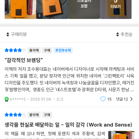
5
스포일러
포함
더보기
5
구매리뷰
추천순
종이책
구매
주간우수작
"감각적인 브랜딩"
이책의 저자 조수용대표는 네이버에서 디자이너로 시작해 마케팅과 서비
스 기획 일을 했고, 분당 정자역 인근에 위치한 네이버 '그린팩토리' 사옥
디자인을 주도했다. 또 네이버의 녹색창과 나눔글꼴을 디자인했고, 매거진
'B'발행인이며, 영종도 인근 '네스트호텔'과 광화문 D타워, 사운즈 한남 등
을 디자인했다. 몇 년간 카카오의 공동대표를 역임하기도 한 웹디자이너며
k*****2
2025.01.06.
신고
15
댓글
12
건축가이자
종이책
구매
생각을 현실로 배달하는 일 - 일의 감각 (Work and Sense)
이 책을 왜 샀냐 하면, 첫째 포렌지 색과 주황색, 감색