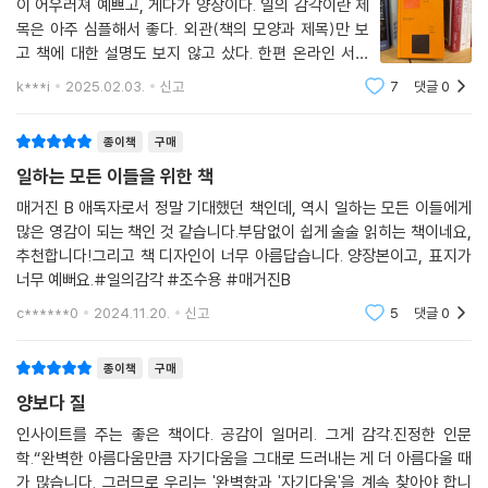
이 어우러져 예쁘고, 게다가 양장이다. 일의 감각이란 제
목은 아주 심플해서 좋다. 외관(책의 모양과 제목)만 보
고 책에 대한 설명도 보지 않고 샀다. 한편 온라인 서점
에 포인트가 넉넉하게 있다는 잔고의 여유도 한 몫했다
k***i
2025.02.03.
신고
7
댓글
0
고 생각한다. 잊혔던 프리챌, 네이버에서 디자인을 한다
는 것은 사실 큰 관심은 없다. 분야가 다르고 관련
종이책
구매
일하는 모든 이들을 위한 책
매거진 B 애독자로서 정말 기대했던 책인데, 역시 일하는 모든 이들에게
많은 영감이 되는 책인 것 같습니다.부담없이 쉽게 술술 읽히는 책이네요,
추천합니다!그리고 책 디자인이 너무 아름답습니다. 양장본이고, 표지가
너무 예뻐요.#일의감각 #조수용 #매거진B
c******0
2024.11.20.
신고
5
댓글
0
종이책
구매
양보다 질
인사이트를 주는 좋은 책이다. 공감이 일머리. 그게 감각.진정한 인문
학.“완벽한 아름다움만큼 자기다움을 그대로 드러내는 게 더 아름다울 때
가 많습니다. 그러므로 우리는 '완벽함과 '자기다움'을 계속 찾아야 합니