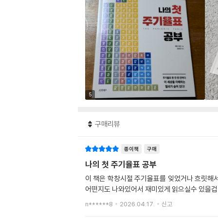
5
구매리뷰
종이책
구매
나의 첫 주기율표 공부
이 책은 학창시절 주기율표를 잊었거나 흐릿해서
어떤지도 나와있어서 재미있게 읽으실수 있을겁니
n******8
2026.04.17.
신고