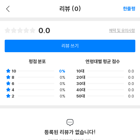
리뷰 (0)
한줄평
0.0
혜택 및 유의사항
리뷰 쓰기
평점 분포
연령대별 평균 점수
10
0%
10대
0.0
8
0%
20대
0.0
6
0%
30대
0.0
4
0%
40대
0.0
2
0%
50대
0.0
등록된 리뷰가 없습니다!