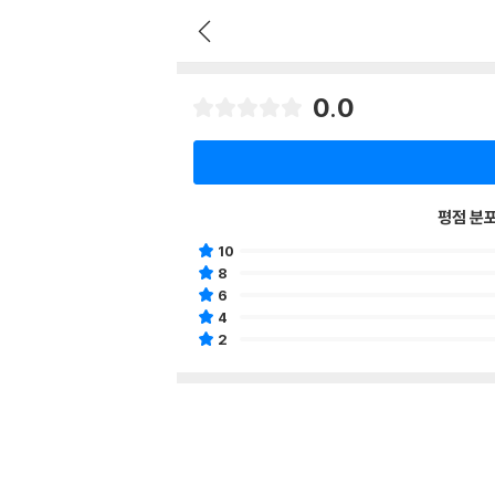
0.0
평점 분
10
8
6
4
2