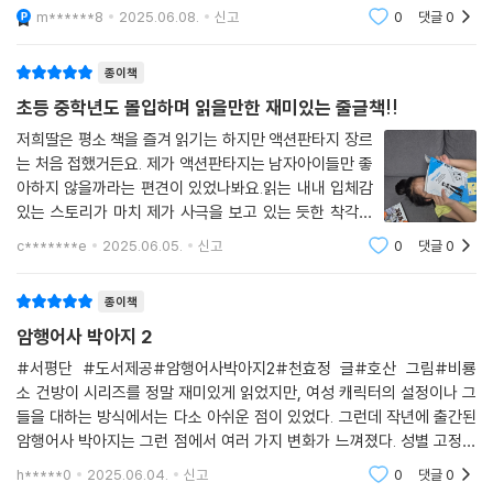
아 하는 말단 최참봉과 그림처럼 멋진 호위무사 비연을 두 수행원으로 데
m******8
2025.06.08.
신고
0
댓글
0
리고 다닌다. 이 환상
종이책
초등 중학년도 몰입하며 읽을만한 재미있는 줄글책!!
저희딸은 평소 책을 즐겨 읽기는 하지만 액션판타지 장르
는 처음 접했거든요. 제가 액션판타지는 남자아이들만 좋
아하지 않을까라는 편견이 있었나봐요.읽는 내내 입체감
있는 스토리가 마치 제가 사극을 보고 있는 듯한 착각이
들 정도로 흥미진진합니다.거지꼴로 바보짓하던 박아지
c*******e
2025.06.05.
신고
0
댓글
0
가 '암행어사 출두요!' 외치며 나타날 때의 희열...속이 뻥
뚫리는 기분입니다. 무거울 수 있는 이야기
종이책
암행어사 박아지 2
#서평단 #도서제공#암행어사박아지2#천효정 글#호산 그림#비룡
소 건방이 시리즈를 정말 재미있게 읽었지만, 여성 캐릭터의 설정이나 그
들을 대하는 방식에서는 다소 아쉬운 점이 있었다. 그런데 작년에 출간된
암행어사 박아지는 그런 점에서 여러 가지 변화가 느껴졌다. 성별 고정관
념을 깨기 위한 시도가 곳곳에서 보인다. 표지만 봤을 땐 전혀 몰랐는데, 주
h*****0
2025.06.04.
신고
0
댓글
0
인공 암행어사 박아지가 사