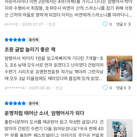
저승어사이다.이번 2권에서는 4마(마패)를 가지고 다니는 암행어사 박아
지와 수행비서 최참봉, 호위무사 비연이 산적 스라소니를 잡기 위해 석정
산 근처의 마을로 향하게 되었다.아지는 비연에게 스라소니를 따라다니라
고 명령을 내리게 되었고, 어떤 이유로 지방 원님에게 암행어사라는 것을
n****2
2025.07.27.
신고
0
댓글
0
들키게 된다.그 이후
종이책
초등 글밥 늘리기 좋은 책
암행어사 박아지 1권을 읽고목빠지게 기다린 7개월~초
3, 초6 남매 모두서로 먼저 읽겠다고 난리였다.건방이의
수련기 시리즈로 유명한천효정 작가님 책이라 그런지남
매 모두 3살 터울임에도 재미있다며 흡입력 있게 읽었다.
1권에서는 두 가지 에피소드로 모험이 더 위주였다면이번
d*******4
2025.06.30.
신고
0
댓글
0
2권은 장난기 가득해 보이는 박아지의 탄생 이야기와스
라소니 에피소드 1가지로 이루어져 있다.1가지 에피
종이책
운명처럼 태어난 소녀, 암행어사가 되다
출판사로부터 도서를 제공받아 읽고 작성한 글입니다. 건
방이의 건방진 수련기 다들 읽어보셨나요?국내 판매 40
만 부를 돌파한 베스트셀러!그 이야기의 주인공 천효정