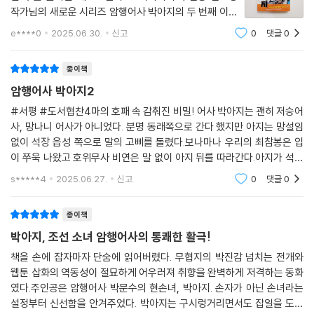
작가님의 새로운 시리즈 암행어사 박아지의 두 번째 이야
기가 시작되었습니다.세상이 어지러운 시기에 혜성처럼
e****0
2025.06.30.
신고
0
댓글
0
등장한 암행어사 박아지!암행어사 박아지 2권에서는 박
아지의 탄생의 비하인드가 적혀져 있습니다.호랑이
종이책
암행어사 박아지2
#서평 #도서협찬4마의 호패 속 감춰진 비밀! 어사 박아지는 괜히 저승어
사, 망나니 어사가 아니었다. 분명 동래쪽으로 간다 했지만 아지는 망설임
없이 석장 읍성 쪽으로 말의 고삐를 돌렸다.보나마나 우리의 최참봉은 입
이 쭈욱 나왔고 호위무사 비연은 말 없이 아지 뒤를 따라간다.아지가 석장
읍성 쪽으로 발을 돌린 이유는 바로 스라소니 때문이었다.그렇게 도착한
s*****4
2025.06.27.
신고
0
댓글
0
석장 읍성은 조용
종이책
박아지, 조선 소녀 암행어사의 통쾌한 활극!
책을 손에 잡자마자 단숨에 읽어버렸다. 무협지의 박진감 넘치는 전개와
웹툰 삽화의 역동성이 절묘하게 어우러져 취향을 완벽하게 저격하는 동화
였다.주인공은 암행어사 박문수의 현손녀, 박아지. 손자가 아닌 손녀라는
설정부터 신선함을 안겨주었다. 박아지는 구시렁거리면서도 잡일을 도맡