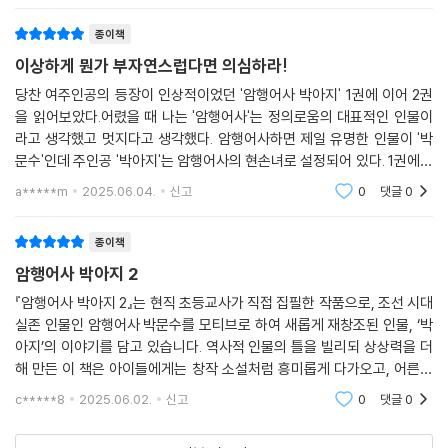
종이책
이상하게 뭔가 부자연스럽다면 의심하라!
당찬 여주인공의 등장이 인상적이었던 '암행어사 박아지' 1권에 이어 2권
을 읽어보았다.어렸을 때 나는 '암행어사'는 정의로움의 대표적인 인물이
라고 생각했고 멋지다고 생각했다. 암행어사하면 제일 유명한 인물이 '박
문수'인데 주인공 '박아지'는 암행어사의 현손녀로 설정되어 있다. 1권에서
는 드러나있지 않은 박아지의 탄생에 얽힌 부분이 2권에서 잠깐 언급되기
a*****m
2025.06.04.
신고
0
댓글
0
도 한다. 이 동화의
종이책
암행어사 박아지 2
『암행어사 박아지 2』는 현직 초등교사가 직접 집필한 작품으로, 조선 시대
실존 인물인 암행어사 박문수를 모티브로 하여 새롭게 재창조된 인물, ‘박
아지’의 이야기를 담고 있습니다. 역사적 인물의 틀을 빌리되 상상력을 더
해 만든 이 책은 아이들에게는 창작 소설처럼 흥미롭게 다가오고, 어른들
에게는 익숙한 인물에 대한 신선한 해석으로 읽는 재미를 선사합니다.책의
c*****8
2025.06.02.
신고
0
댓글
0
가장 큰 매