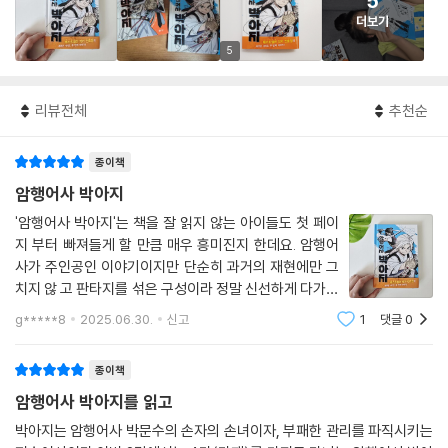
5
더보기
5
리뷰전체
추천순
종이책
암행어사 박아지
'암행어사 박아지'는 책을 잘 읽지 않는 아이들도 첫 페이
지 부터 빠져들게 할 만큼 매우 흥미진지 한데요. 암행어
사가 주인공인 이야기이지만 단순히 과거의 재현에만 그
치지 않 고 판타지를 섞은 구성이라 정말 신선하게 다가옵
니다.무엇보다 주인공 박아지가 여자라는 점이 특히 눈에
g*****8
2025.06.30.
신고
1
댓글
0
띕니 다. 기존의 사극 콘텐츠가 대체로 남성 중심적이었다
면 이 작품은 여성이 중심에 서서 활약하
종이책
암행어사 박아지를 읽고
박아지는 암행어사 박문수의 손자의 손녀이자, 부패한 관리를 파직시키는