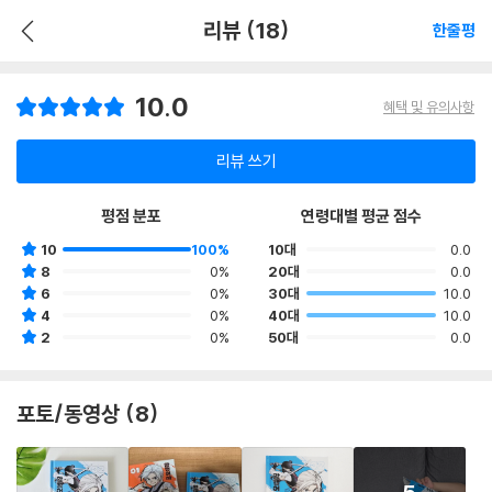
리뷰 (18)
한줄평
10.0
혜택 및 유의사항
리뷰 쓰기
평점 분포
연령대별 평균 점수
10
100%
10대
0.0
8
0%
20대
0.0
6
0%
30대
10.0
4
0%
40대
10.0
2
0%
50대
0.0
포토/동영상 (8)