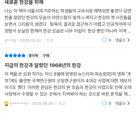
새로운 한강을 위해
나는 이 책이 서울시에 거주하는 학생들의 교과서로 채택되면 좋겠다 당연
한줄 알았던 한강의 모습이 자연스럽지 않게 느껴지고 한강의 옛 사진들을
보면서 그리움이 생겼다. 탐욕의 결과로 접근하기 어렵고 인공적이며 다
양함이 상실된 현재의 한강 모습은 너무 아쉽다. 한강 뿐만 아니라 지역 강
들의 변천을 역사에 포함시켜 알려, 적어도 후손들이 평가할 수 있도록 해
y***g
2026.05.22.
신고
0
댓글
0
야하지 않을까.
종이책
구매
지금의 한강과 달랐던 1968년의 한강
이 책을 쓴 김원 작가는 지난 8월에 방영된 뉴스타파 최승호PD의 영화 "추
적"에도 출연한 국책연구원의 선임연구원이자 4대강 사업에 대한 제보자
이기도 했다. 이러한 관심은 한강의 본 모습과 한강이 사업으로 인해 모래
사장에서 수영할 수 있는 곳에서 지켜봐야 하는 곳으로 바뀐 흔적을 책으
로 담았다. 어찌보면 4대강 사업을 닮은 한강의 모습을 보면서 한강의 추
b******3
2025.08.30.
신고
0
댓글
0
억과 다시 그 때의