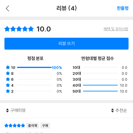
리뷰 (4)
한줄평
10.0
혜택 및 유의사항
리뷰 쓰기
평점 분포
연령대별 평균 점수
10
100%
10대
0.0
8
0%
20대
0.0
6
0%
30대
0.0
4
0%
40대
10.0
2
0%
50대
10.0
구매리뷰
추천순
종이책
구매