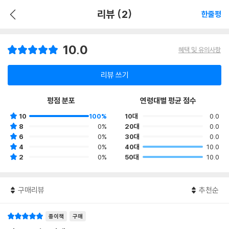
리뷰 (2)
한줄평
10.0
혜택 및 유의사항
리뷰 쓰기
평점 분포
연령대별 평균 점수
10
100%
10대
0.0
8
0%
20대
0.0
6
0%
30대
0.0
4
0%
40대
10.0
2
0%
50대
10.0
구매리뷰
추천순
종이책
구매