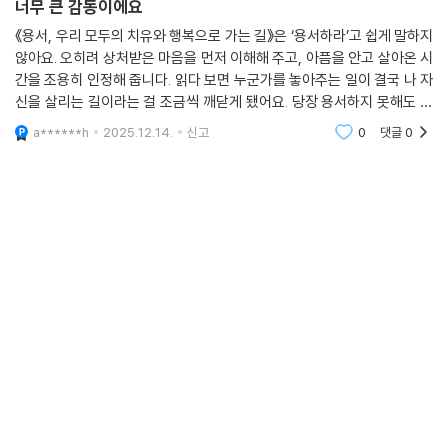
너무 큰 감동이에요
《용서, 우리 모두의 치유와 행복으로 가는 길》은 ‘용서하라’고 쉽게 말하지
않아요. 오히려 상처받은 마음을 먼저 이해해 주고, 아픔을 안고 살아온 시
간을 조용히 인정해 줍니다. 읽다 보면 누군가를 놓아주는 일이 결국 나 자
신을 살리는 길이라는 걸 조금씩 깨닫게 됐어요. 당장 용서하지 못해도 괜
찮다고, 천천히 가도 된다고 말해주는 따뜻한 책입니다.
a******h
2025.12.14.
신고
0
댓글
0