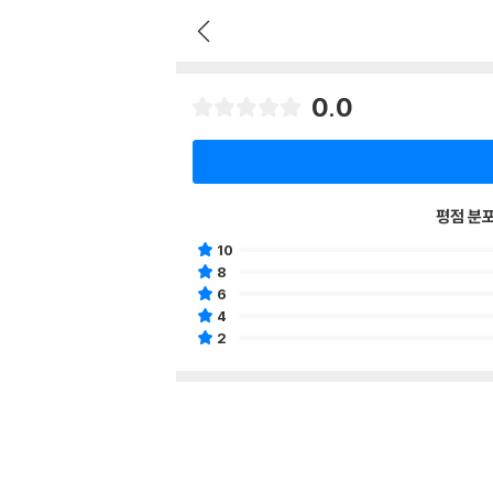
0.0
평점 분
10
8
6
4
2