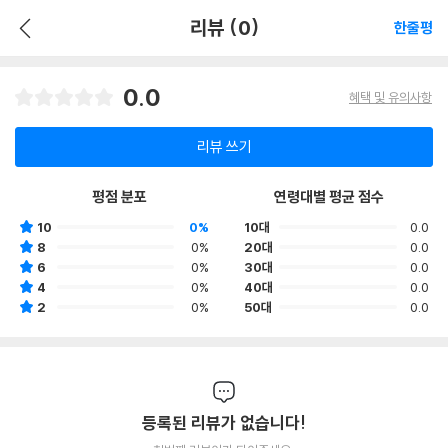
리뷰 (0)
한줄평
0.0
혜택 및 유의사항
리뷰 쓰기
평점 분포
연령대별 평균 점수
10
0%
10대
0.0
8
0%
20대
0.0
6
0%
30대
0.0
4
0%
40대
0.0
2
0%
50대
0.0
등록된 리뷰가 없습니다!