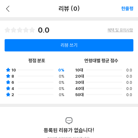
리뷰 (0)
한줄평
0.0
혜택 및 유의사항
리뷰 쓰기
평점 분포
연령대별 평균 점수
10
0%
10대
0.0
8
0%
20대
0.0
6
0%
30대
0.0
4
0%
40대
0.0
2
0%
50대
0.0
등록된 리뷰가 없습니다!