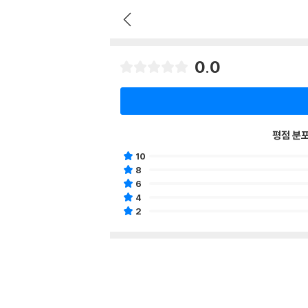
0.0
평점 분
10
8
6
4
2