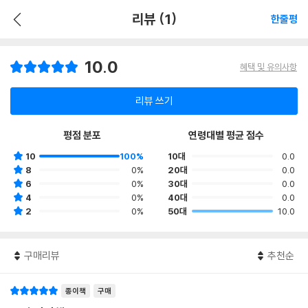
리뷰 (1)
한줄평
10.0
혜택 및 유의사항
리뷰 쓰기
평점 분포
연령대별 평균 점수
10
100%
10대
0.0
8
0%
20대
0.0
6
0%
30대
0.0
4
0%
40대
0.0
2
0%
50대
10.0
구매리뷰
추천순
종이책
구매